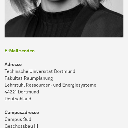
E-Mail senden
Adresse
Technische Uni­ver­si­tät Dort­mund
Fa­kul­tät Raum­pla­nung
Lehrstuhl Ressourcen- und Energiesysteme
44221 Dort­mund
Deutsch­land
Campusadresse
Cam­pus Süd
Geschossbau III