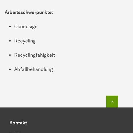
Ar­beits­schwer­punk­te:
Ökodesign
Recycling
Recyclingfähigkeit
Abfallbehandlung
Zum Seit
Kontakt