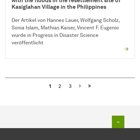
with the floods in the resettlement site of
Kasiglahan Village in the Philippines
Der Artikel von Hannes Lauer, Wolfgang Scholz,
Sonia Islam, Mathias Kaiser, Vincent F. Eugenio
wurde in Progress in Disaster Science
veröffentlicht
Nächste
1
2
3
Zum Seit